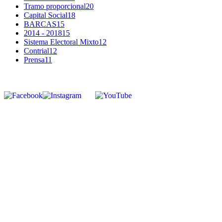
Tramo proporcional
20
Capital Social
18
BARCAS
15
2014 - 2018
15
Sistema Electoral Mixto
12
Contrial
12
Prensa
11
SÍGUENOS
corpocontrial.co@gmail.com