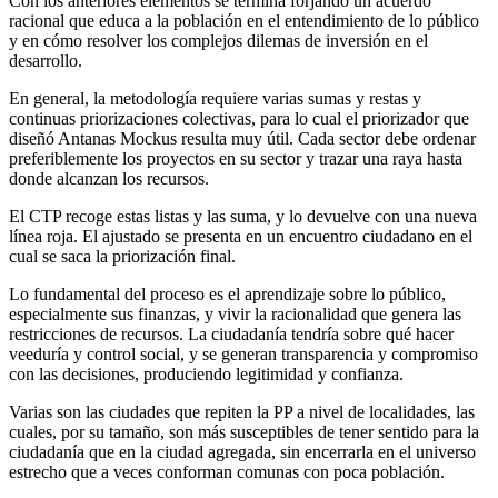
Con los anteriores elementos se termina forjando un acuerdo
racional que educa a la población en el entendimiento de lo público
y en cómo resolver los complejos dilemas de inversión en el
desarrollo.
En general, la metodología requiere varias sumas y restas y
continuas priorizaciones colectivas, para lo cual el priorizador que
diseñó Antanas Mockus resulta muy útil. Cada sector debe ordenar
preferiblemente los proyectos en su sector y trazar una raya hasta
donde alcanzan los recursos.
El CTP recoge estas listas y las suma, y lo devuelve con una nueva
línea roja. El ajustado se presenta en un encuentro ciudadano en el
cual se saca la priorización final.
Lo fundamental del proceso es el aprendizaje sobre lo público,
especialmente sus finanzas, y vivir la racionalidad que genera las
restricciones de recursos. La ciudadanía tendría sobre qué hacer
veeduría y control social, y se generan transparencia y compromiso
con las decisiones, produciendo legitimidad y confianza.
Varias son las ciudades que repiten la PP a nivel de localidades, las
cuales, por su tamaño, son más susceptibles de tener sentido para la
ciudadanía que en la ciudad agregada, sin encerrarla en el universo
estrecho que a veces conforman comunas con poca población.