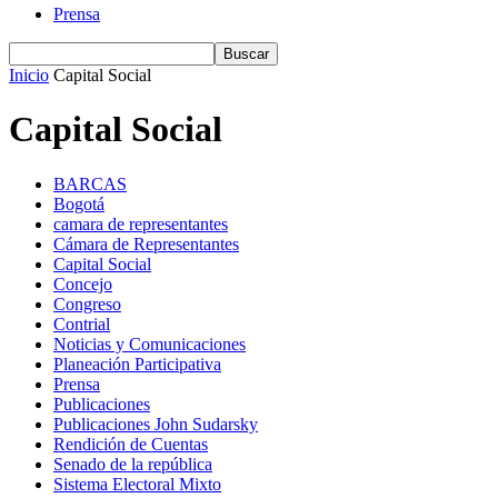
Prensa
Inicio
Capital Social
Capital Social
BARCAS
Bogotá
camara de representantes
Cámara de Representantes
Capital Social
Concejo
Congreso
Contrial
Noticias y Comunicaciones
Planeación Participativa
Prensa
Publicaciones
Publicaciones John Sudarsky
Rendición de Cuentas
Senado de la república
Sistema Electoral Mixto