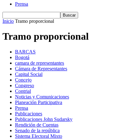
Prensa
Inicio
Tramo proporcional
Tramo proporcional
BARCAS
Bogotá
camara de representantes
Cámara de Representantes
Capital Social
Concejo
Congreso
Contrial
Noticias y Comunicaciones
Planeación Participativa
Prensa
Publicaciones
Publicaciones John Sudarsky
Rendición de Cuentas
Senado de la república
Sistema Electoral Mixto