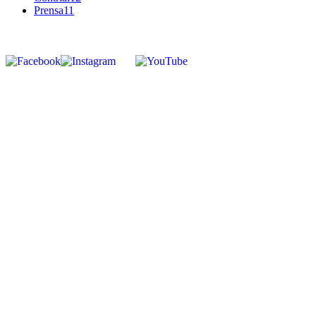
Prensa
11
SÍGUENOS
corpocontrial.co@gmail.com