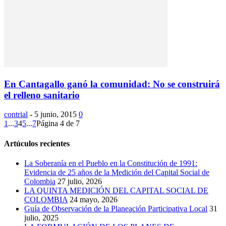
En Cantagallo ganó la comunidad: No se construirá
el relleno sanitario
contrial
-
5 junio, 2015
0
1
...
3
4
5
...
7
Página 4 de 7
Artúculos recientes
La Soberanía en el Pueblo en la Constitución de 1991:
Evidencia de 25 años de la Medición del Capital Social de
Colombia
27 julio, 2026
LA QUINTA MEDICIÓN DEL CAPITAL SOCIAL DE
COLOMBIA
24 mayo, 2026
Guía de Observación de la Planeación Participativa Local
31
julio, 2025