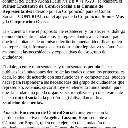
comunal del Barrio Aloha (Calle 7A Bis # 71 A-20), se realizará el
Primer Encuentro de Control Social a la Cámara de
Representantes
liderado por La Corporación para el Control
Social –
CONTRIAL
con el apoyo de la Corporación
Somos Más
y la
Corporación Ocasa
.
El encuentro tiene el propósito de establecer y fortalecer el diálogo
democrático entre ciudadanos y representantes a la Cámara, para
que los habitantes de un mismo territorio puedan identificar quien
los representa, informarse acerca de su labor legislativa y cómo ésta
responde a las necesidades y expectativas de ese grupo de
ciudadanos.
El diálogo entre representantes y representados permite hacer
públicas las limitaciones dentro de las cuales operan los primeros, es
decir, lo que, de acuerdo con sus funciones y competencias, pueden
hacer para responder a las necesidades del grupo de ciudadanos que
representan. Además, se constituye en elemento fundamental para
que la ciudadanía pueda organizarse, movilizarse y colectivamente
hacer
control social
a la gestión legislativa, llamando a la
rendición de cuentas.
Para este
Encuentro de Control Social
contaremos con la
participación activa de
Angélica Lozano
, Representante a la
Cámara por Bogotá, quien en el ejercicio de simulación de
resultados electorales para la Cámara de Representantes, que se