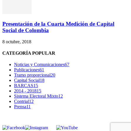
Presentación de la Cuarta Medición de Capital
Social de Colombia
8 octubre, 2018
CATEGORÍA POPULAR
Noticias y Comunicaciones
67
Publicaciones
61
Tramo proporcional
20
Capital Social
18
BARCAS
15
2014 - 2018
15
Sistema Electoral Mixto
12
Contrial
12
Prensa
11
SÍGUENOS