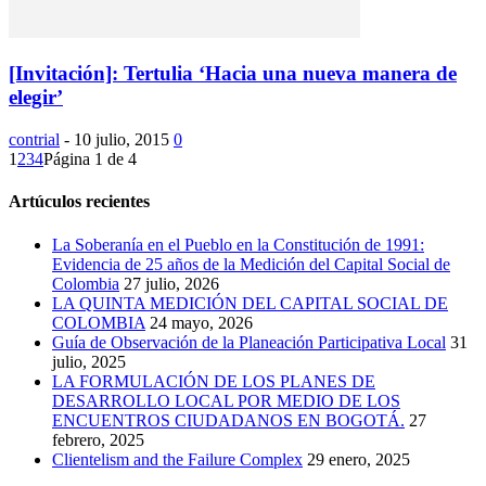
[Invitación]: Tertulia ‘Hacia una nueva manera de
elegir’
contrial
-
10 julio, 2015
0
1
2
3
4
Página 1 de 4
Artúculos recientes
La Soberanía en el Pueblo en la Constitución de 1991:
Evidencia de 25 años de la Medición del Capital Social de
Colombia
27 julio, 2026
LA QUINTA MEDICIÓN DEL CAPITAL SOCIAL DE
COLOMBIA
24 mayo, 2026
Guía de Observación de la Planeación Participativa Local
31
julio, 2025
LA FORMULACIÓN DE LOS PLANES DE
DESARROLLO LOCAL POR MEDIO DE LOS
ENCUENTROS CIUDADANOS EN BOGOTÁ.
27
febrero, 2025
Clientelism and the Failure Complex
29 enero, 2025