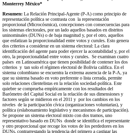
Monterrey México*
Resumen:
La Relación Principal-Agente (P-A) como principio de
representación política se contrasta con la representación
proporcional (Microcósmica), concepciones con consecuencias para
los sistemas electorales, por un lado aquellos basados en distritos
uninominales (DUNs) o de baja magnitud y, por el otro, aquellos
que enfatizan la proporcionalidad entre votos y curules. Esto genera
dos criterios a considerar en un sistema electoral: La clara
identificación del agente para poder ejercer la acontabilidad y, por el
otro, la proporcionalidad entre votos y curules. Se examinan cuatro
países en Latinoamérica que tienen posibilidad de contener los dos
criterios y tan solo el régimen electoral de Bolivia califica. En el
sistema colombiano se encuentra la extrema ausencia de la P-A, ya
que su sistema basado en voto preferente o lista cerrada, permite
solo relaciones clientelistas en la relación sociedad-política. Este
quiebre se comprueba empíricamente con los resultados del
Barómetro del Capital Social en la relación de sus dimensiones y
factores según se midieron en el 2011 y por los cambios en los
niveles de la participación cívica (organizaciones voluntarias), y
política (eslabonamiento legislativo y mecanismos de participación).
Se propone un sistema electoral mixto con dos tramos, uno
representativo basado en DUNs donde se identifica el representante
y otro proporcional que recoge los votos de los perdedores en los
DUNs, contrarrestando la tendencia del primero a castigar las