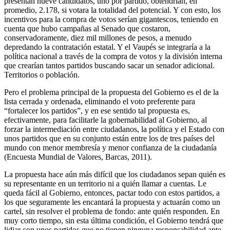
presentan nueve candidatos, uno por partido, obtendrían, en
promedio, 2.178, si votara la totalidad del potencial. Y con esto, los
incentivos para la compra de votos serían gigantescos, teniendo en
cuenta que hubo campañas al Senado que costaron,
conservadoramente, diez mil millones de pesos, a menudo
depredando la contratación estatal. Y el Vaupés se integraría a la
política nacional a través de la compra de votos y la división interna
que crearían tantos partidos buscando sacar un senador adicional.
Territorios o población.
Pero el problema principal de la propuesta del Gobierno es el de la
lista cerrada y ordenada, eliminando el voto preferente para
“fortalecer los partidos”, y en ese sentido tal propuesta es,
efectivamente, para facilitarle la gobernabilidad al Gobierno, al
forzar la intermediación entre ciudadanos, la política y el Estado con
unos partidos que en su conjunto están entre los de tres países del
mundo con menor membresía y menor confianza de la ciudadanía
(Encuesta Mundial de Valores, Barcas, 2011).
La propuesta hace aún más difícil que los ciudadanos sepan quién es
su representante en un territorio ni a quién llamar a cuentas. Le
queda fácil al Gobierno, entonces, pactar todo con estos partidos, a
los que seguramente les encantará la propuesta y actuarán como un
cartel, sin resolver el problema de fondo: ante quién responden. En
muy corto tiempo, sin esta última condición, el Gobierno tendrá que
lidiar con unos partidos que no tienen ninguna responsabilidad ante