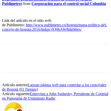
Publimetro)
from
Corporación para el control social Colombia
Link del artículo en el sitio web
de Publimetro:
http://www.publimetro.co/bogota/mapa-politico-del-
concejo-de-bogota-2016/lmkpcj!Q0bAW8nk6t6es/
Artículo anterior
Lanzan página web para controlar a los concejales
de Bogotá (El Tiempo)
Artículo siguiente
Entrevista a John Sudarsky, Presidente de Contrial
en Panorama de Uniminuto Radio