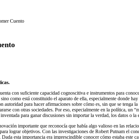
Comer Cuento
uento
icas.
cuenta con suficiente capacidad cognoscitiva e instrumentos para conocer
l” sino como está constituido el aparato de ella, especialmente donde ha
 con autoridad para hacer afirmaciones sobre cómo es, sin que se tenga la
rarse con otras sociedades. Por eso, especialmente en la política, un “
 inventada para ganar discusiones sin importar la verdad, los datos o la
ovación importante que reconocía que había algo valioso en las relacion
seía para lograr objetivos. Con las investigaciones de Robert Putnam el c
l. Dada esta importancia era imprescindible conocer cómo estaba este ca