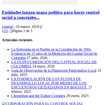
Entidades lanzan mapa político para hacer control
social a concejales...
contrial
-
10 marzo, 2016
0
1
2
3
...
5
Página 1 de 5
Artúculos recientes
La Soberanía en el Pueblo en la Constitución de 1991:
Evidencia de 25 años de la Medición del Capital Social de
Colombia
27 julio, 2026
LA QUINTA MEDICIÓN DEL CAPITAL SOCIAL DE
COLOMBIA
24 mayo, 2026
Guía de Observación de la Planeación Participativa Local
31
julio, 2025
LA FORMULACIÓN DE LOS PLANES DE
DESARROLLO LOCAL POR MEDIO DE LOS
ENCUENTROS CIUDADANOS EN BOGOTÁ.
27
febrero, 2025
Clientelism and the Failure Complex
29 enero, 2025